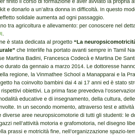
r finito il corso di formazione e aver avviato la propria at
it e donarlo a un’altra donna in difficoltà. In questo mod
’effetto solidale aumenta ad ogni passaggio.
iano tra agricoltura e allevamento: per conoscere nel detta
I
.
ne è stata dedicata al progetto 
“La neuropsicomotricità
rurale”
 che Interlife ha portato avanti sempre in Tamil Na
sse Martina Badini, Francesca Codecà e Martina De Santi
po durato da gennaio a marzo 2014. Le dottoresse hanno
ella regione, la Vinmathee School a Manapparai e la Pra
ogetto ha coinvolto bambini dai 4 ai 17 anni ed è stato str
 rispettivi obiettivi. La prima fase prevedeva l’osservazion
 modalità educative e di insegnamento, della cultura, delle
oinvolte. In un secondo momento, attraverso test e attività
e diverse aree neuropsicomotorie di tutti gli studenti: le d
azzi nell’attività motoria e grafomotoria, nel disegno libe
a prassi e motricità fine, nell’organizzazione spazio-te