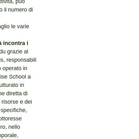
tività, può 
o il numero di 
glio le varie 
 incontra i 
du grazie al 
s, responsabili 
 operato in 
ise School a 
utturato in 
e diretta di 
 risorse e dei 
 specifiche, 
ottoresse 
ro, nello 
mporale, 