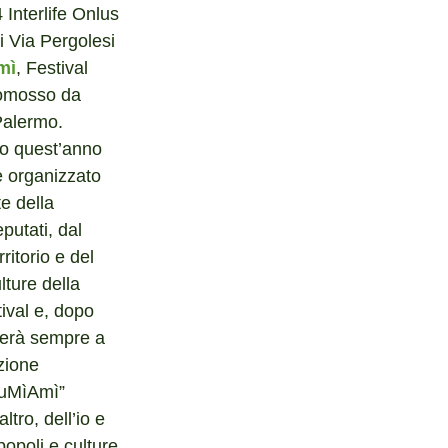
i Via Pergolesi 
mì
, Festival 
promosso da 
Palermo.
è organizzato 
e della 
utati, dal 
ritorio e del 
ture della 
ival e, dopo 
uderà sempre a 
one        
TuMìAmì” 
tro, dell’io e 
popoli e culture 