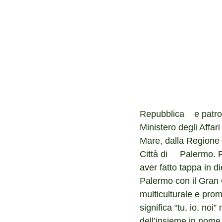
Interlife per i giovani
Repubblica    e patr
Ministero degli Affari
Mare, dalla Regione 
Città di     Palermo.
aver fatto tappa in di
Palermo con il Gran G
multiculturale e pro
significa “tu, io, noi
dell’insieme in nome d