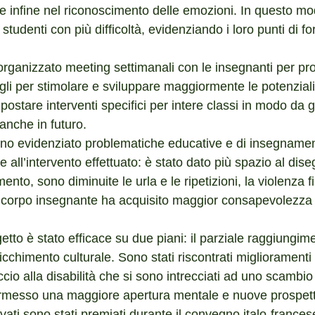
va e infine nel riconoscimento delle emozioni. In questo 
 studenti con più difficoltà, evidenziando i loro punti di fo
rganizzato meeting settimanali con le insegnanti per pro
gli per stimolare e sviluppare maggiormente le potenziali
postare interventi specifici per intere classi in modo da 
 anche in futuro.
hanno evidenziato problematiche educative e di insegnament
e all’intervento effettuato: è stato dato più spazio al di
mento, sono diminuite le urla e le ripetizioni, la violenza f
l corpo insegnante ha acquisito maggior consapevolezza de
getto è stato efficace su due piani: il parziale raggiungim
arricchimento culturale. Sono stati riscontrati miglioramenti 
cio alla disabilità che si sono intrecciati ad uno scambio
ermesso una maggiore apertura mentale e nuove prospett
ivati sono stati premiati durante il convegno italo-francese