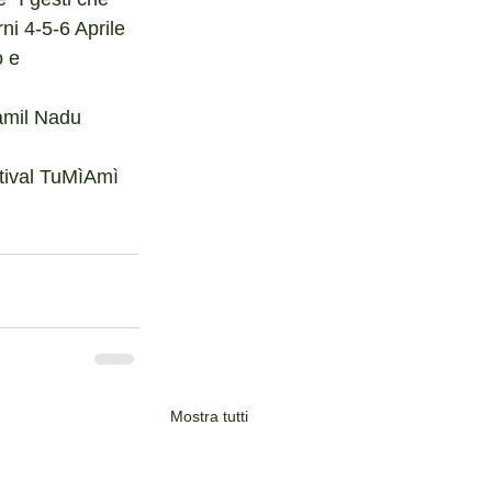
ni 4-5-6 Aprile 
 e 
Tamil Nadu 
stival TuMìAmì 
Mostra tutti