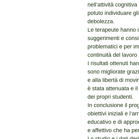
nell’attività cogniti
potuto individuare gli
debolezza.
Le terapeute hanno o
suggerimenti e consi
problematici e per im
continuità del lavoro
I risultati ottenuti 
sono migliorate grazi
e alla libertà di movi
è stata attenuata e i
dei propri studenti.
In conclusione il pro
obiettivi iniziali e l’
educativo e di approc
e affettivo che ha p
Lo studio e i dati der