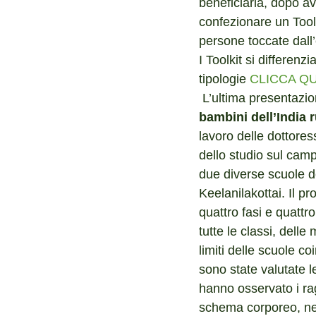
beneficiaria, dopo ave
confezionare un Toolk
persone toccate dall
I Toolkit si differenz
tipologie 
CLICCA QU
 L’ultima presentazio
bambini dell’India 
lavoro delle dottore
dello studio sul cam
due diverse scuole d
Keelanilakottai. Il pr
quattro fasi e quattro
tutte le classi, delle
limiti delle scuole c
sono state valutate l
hanno osservato i rag
schema corporeo, nell