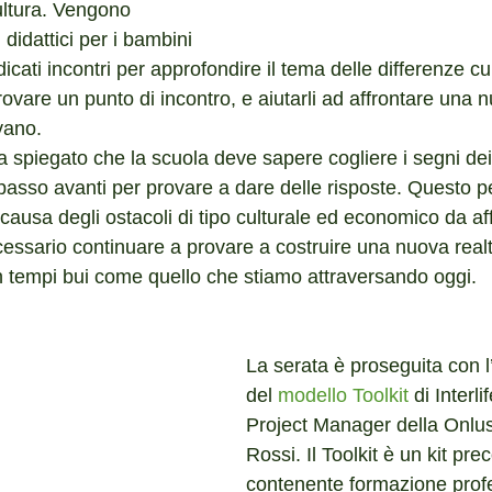
ltura. Vengono 
 didattici per i bambini 
icati incontri per approfondire il tema delle differenze cul
rovare un punto di incontro, e aiutarli ad affrontare una n
ivano.
spiegato che la scuola deve sapere cogliere i segni dei
passo avanti per provare a dare delle risposte. Questo p
 causa degli ostacoli di tipo culturale ed economico da aff
essario continuare a provare a costruire una nuova real
in tempi bui come quello che stiamo attraversando oggi.
La serata è proseguita con l’
del 
modello Toolkit
 di Interl
Project Manager della Onlus
Rossi. Il Toolkit è un kit pre
contenente formazione profe