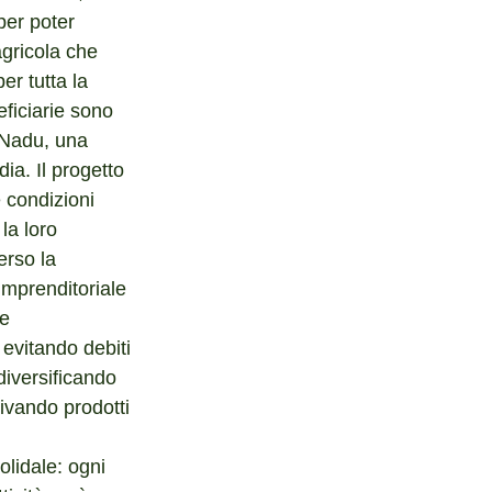
per poter 
agricola che 
er tutta la 
ficiarie sono 
l Nadu, una 
ia. Il progetto 
 condizioni 
la loro 
erso la 
mprenditoriale 
e 
vitando debiti 
diversificando 
ivando prodotti 
olidale: ogni 