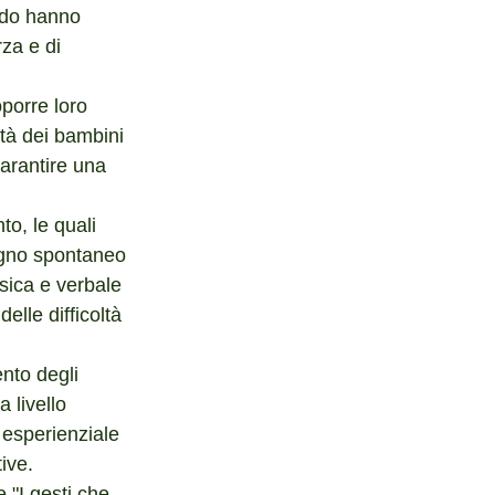
modo hanno 
rza e di 
porre loro 
tà dei bambini 
garantire una 
o, le quali 
segno spontaneo 
isica e verbale 
lle difficoltà 
ento degli 
a livello 
 esperienziale 
ive.
 "I gesti che 