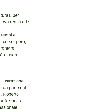
turali, per 
uova realtà e le 
 tempi e 
ercorso, però, 
rontare. 
tà e usare 
illustrazione 
ife da parte del 
, Roberto 
confezionato 
ssionale, 