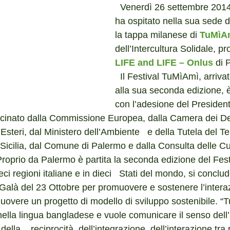
  Venerdì 26 settembre 2014 Interlife Onlus 
ha ospitato nella sua sede d
la tappa milanese di 
TuMìA
dell’Intercultura Solidale, 
LIFE and LIFE – Onlus
 di 
  Il Festival TuMìAmì, arrivato quest’anno 
alla sua seconda edizione, 
con l’adesione del President
ocinato dalla Commissione Europea, dalla Camera dei Dep
 Esteri, dal Ministero dell’Ambiente   e della Tutela del Ter
Sicilia, dal Comune di Palermo e dalla Consulta delle Cul
 Proprio da Palermo è partita la seconda edizione del Fest
eci regioni italiane e in dieci   Stati del mondo, si concl
alà del 23 Ottobre per promuovere e sostenere l’interazi
muovere un progetto di modello di sviluppo sostenibile. “
” nella lingua bangladese e vuole comunicare il senso dell’al
ella    reciprocità, dell’integrazione, dell’interazione tra 