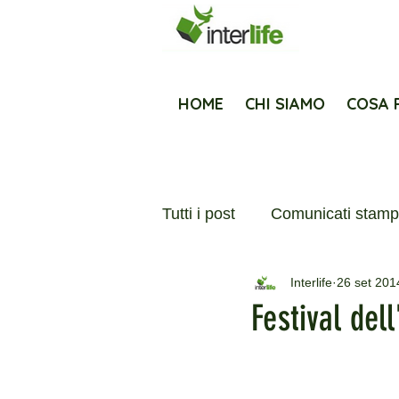
HOME
CHI SIAMO
COSA 
Tutti i post
Comunicati stam
Interlife
26 set 201
Report Impatto 2024
Me
Festival del
Fondazione Mediolanum per I