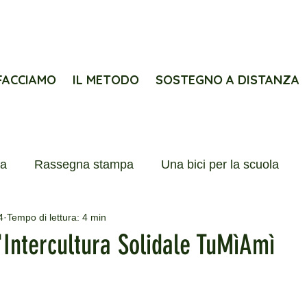
FACCIAMO
IL METODO
SOSTEGNO A DISTANZA
pa
Rassegna stampa
Una bici per la scuola
4
Tempo di lettura: 4 min
diterraneo
Eventi
Storie
Newsletter
l'Intercultura Solidale TuMìAmì
nterlife
Lions e Interlife
Progetti