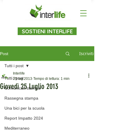
SOSTIENI INTERLIFE
Iscriviti
Post
Tutti i post
Interlife
Tutti i post
25 lug 2013
Tempo di lettura: 1 min
Giovedì 25 Luglio 2013
Comunicati stampa
Rassegna stampa
Una bici per la scuola
Report Impatto 2024
Mediterraneo