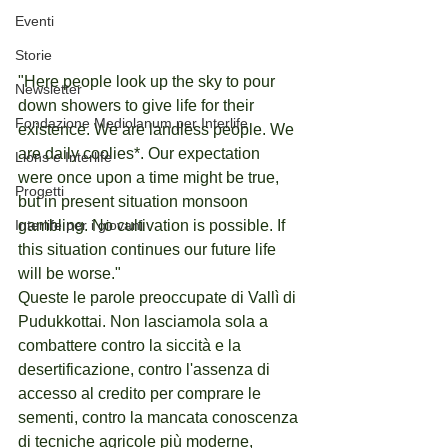
Eventi
Storie
"Here people look up the sky to pour 
Newsletter
down showers to give life for their 
Fondazione Mediolanum per Interlife
existence. We are landless people. We 
are daily coolies*. Our expectation 
Lions e Interlife
were once upon a time might be true, 
Progetti
but in present situation monsoon 
gambling. No cultivation is possible. If 
Interlife per i giovani
this situation continues our future life 
will be worse."
Queste le parole preoccupate di Vallì di 
Pudukkottai. Non lasciamola sola a 
combattere contro la siccità e la 
desertificazione, contro l'assenza di 
accesso al credito per comprare le 
sementi, contro la mancata conoscenza 
di tecniche agricole più moderne, 