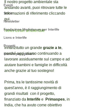
Il nostro progetto ambientale sta 
Eventi
andando avanti, puoi ritrovare tutte le 
Storie
informazioni di riferimento cliccando 
qui. 
Newsletter
Fondazione Mediolanum per Interlife
News-Letter ambientale
Lions e Interlife
Progetti
Innanzitutto un grande 
grazie a te
, 
perché oggi stiamo continuando a 
Interlife per i giovani
lavorare assiduamente sul campo e ad 
aiutare bambini e famiglie in difficoltà 
anche grazie al tuo sostegno! 
Prima, tra le tantissime novità di 
quest'anno, è il raggiungimento di 
grandi risultati  con il progetto, 
finanziato da 
Interlife 
e  
Primaspes
, in 
India, che ha avuto come obiettivo 