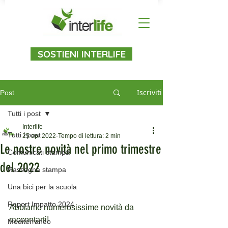
SOSTIENI INTERLIFE
Iscriviti
Post
Tutti i post
Interlife
Tutti i post
25 apr 2022
Tempo di lettura: 2 min
Le nostre novità nel primo trimestre
Comunicati stampa
del 2022
Rassegna stampa
Una bici per la scuola
Report Impatto 2024
Abbiamo numerosissime novità da 
raccontarti!
Mediterraneo