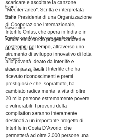
scaricare e ascoltare la canzone 
Eventi
“Mediterraneo”. Scritta e interpretata 
Storie
dalla Presidente di una Organizzazione 
di Cooperazione Internazionale, 
Newsletter
Interlife Onlus, che opera in India e in 
Fondazione Mediolanum per Interlife
Africa realizzando progetti concreti e 
sostenibili nel tempo, attraverso uno 
Lions e Interlife
strumento di sviluppo innovativo di lotta 
Progetti
alla povertà ideato da Interlife e 
denominato Toolkit Interlife che ha 
Interlife per i giovani
ricevuto riconoscimenti e premi 
prestigiosi e che, soprattutto, ha 
cambiato radicalmente la vita di oltre 
20 mila persone estremamente povere 
e vulnerabili. I proventi della 
compilation saranno interamente 
destinati a un importante progetto di 
Interlife in Costa D’Avorio, che 
permetterà ad oltre 2.000 persone una 