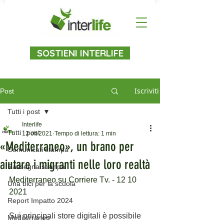
SOSTIENI INTERLIFE
Iscriviti
Post
Tutti i post
Interlife
Tutti i post
12 ott 2021
Tempo di lettura: 1 min
«Mediterraneo», un brano per
Comunicati stampa
aiutare i migranti nelle loro realtà
Rassegna stampa
Mediterraneo su Corriere Tv. - 12 10 
Una bici per la scuola
2021
Report Impatto 2024
Sui principali store digitali è possibile 
Mediterraneo