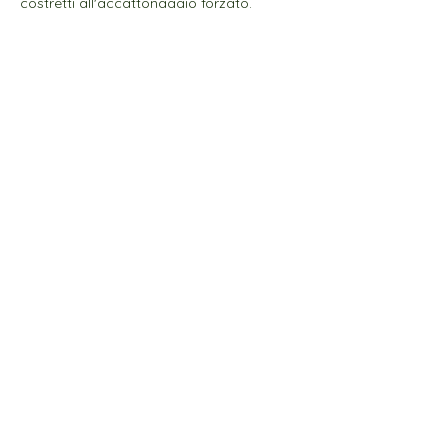
costretti all'accattonaggio forzato.
Come sostenere il progetto
“Maria La Rosa for Interlife
2022”?
VAI ALL'E-SHOP di Maria La Rosa
CONTATTI