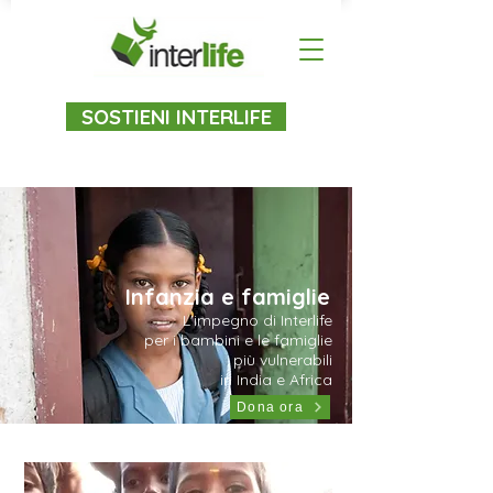
SOSTIENI INTERLIFE
Infanzia e famiglie
L'impegno di Interlife
per i bambini e le famiglie
più vulnerabili
in India e Africa
Dona ora