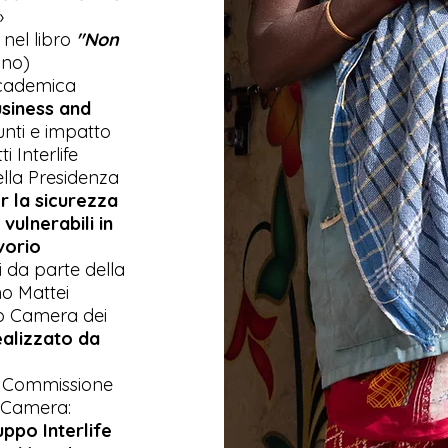
»
nel libro
"Non
ino)
cademica
usiness and
iunti e impatto
 Interlife
ella Presidenza
er la sicurezza
vulnerabili in
vorio
 da parte della
no Mattei
o Camera dei
ealizzato da
a Commissione
 Camera:
ppo Interlife