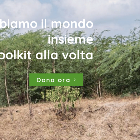
biamo il mondo
insieme
oolkit alla volta
Dona ora