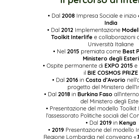
• Dal
2008
Impresa Sociale e inizio
India
• Dal
2012
Implementazione
Modell
Toolkit Interlife
e collaborazioni 
Università Italiane
• Nel
2015
premiata come
Best P
Ministero degli Esteri
• Ospite permanente di
EXPO 2015
e
il
BIE COSMOS PRIZE
• Dal
2016
in
Costa d’Avorio
nell’
progetto del Ministero dell’
• Dal
2018
in
Burkina Faso
all’intern
del Ministero degli Ester
• Presentazione del modello Toolkit I
l’assessorato Politiche sociali del C
• Dal
2019
in
Kenya
•
2019
Presentazione del modello In
Regione Lombardia nel convegno «
T