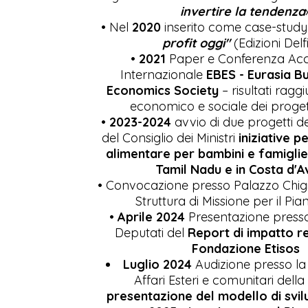
invertire la tendenza
• Nel
2020
inserito come case-study 
profit oggi"
(Edizioni Delf
•
2021
Paper e Conferenza Ac
Internazionale
EBES - Eurasia B
Economics Society
– risultati ragg
economico e sociale dei progetti
•
2023-2024
avvio di due progetti d
del Consiglio dei Ministri
iniziative p
alimentare per bambini e famiglie 
Tamil Nadu e in Costa d'A
• Convocazione presso Palazzo Chigi
Struttura di Missione per il Pia
•
Aprile 2024
Presentazione press
Deputati del
Report di impatto r
Fondazione Etisos
Luglio 2024
Audizione presso l
Affari Esteri e comunitari
della
presentazione del modello di svilu