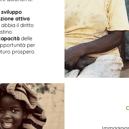
sviluppo
zione attiva
abbia il diritto
stino.
capacità
delle
 opportunità per
uturo prospero.
C
Immaginia