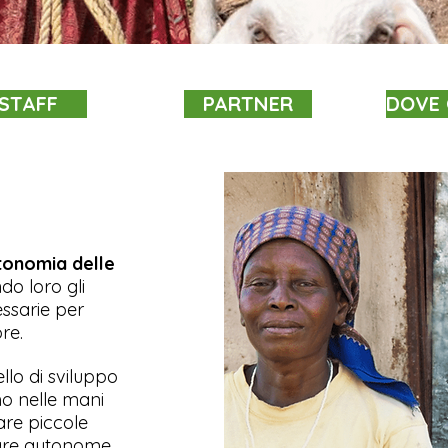
STAFF
PARTNER
DOVE 
tonomia delle
do loro gli
ssarie per
re.
llo di sviluppo
mo nelle mani
are piccole
tare autonome.