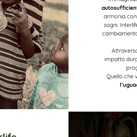
autosufficie
armonia con 
sogni. Interl
cambiament
Attraverso
impatto dura
prog
Quello che 
l’ugua
rlife