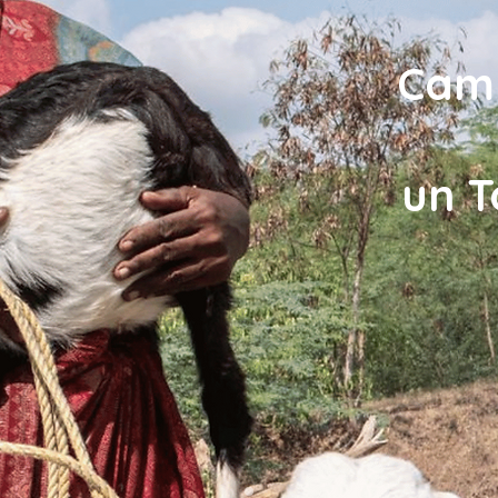
Cam
un T