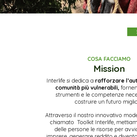
COSA FACCIAMO
Mission
Interlife si dedica a
rafforzare l’au
comunità più vulnerabili,
fornen
strumenti e le competenze nece
costruire un futuro miglio
Attraverso il nostro innovativo mode
chiamato Toolkit Interlife, mettia
delle persone le risorse per avvi
imprese, generare reddito e diven