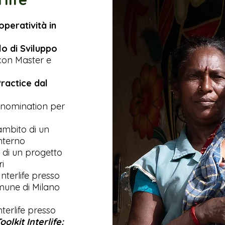
operatività in
o di Sviluppo
con Master e
ractice dal
 nomination per
ambito di un
Interno
o di un progetto
i
nterlife presso
omune di Milano
terlife presso
oolkit Interlife: