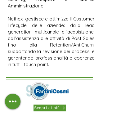
Amministrazione.
Nethex, gestisce e ottimizza il Customer
Lifecycle delle aziende: dalla lead
generation multicanale all’acquisizione,
dall’assistenza alle attività di Post Sales
fino alla Retention/AntiChurn,
supportando la revisione dei processi e
garantendo professionalità e coerenza
in tutti i touch point.
Scopri di più
Fantini Cosmi è un’azienda italiana
fondata nel 1931 dall’omonima famiglia
Fantini, ed è da sempre un importante
punto di riferimento per il comfort, la