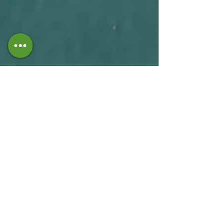
qual È l'obiettivo di
"Mediterraneo"?
La compilation
"Mediterraneo"
vuole
sensibilizzare sulla tragedia dei
migranti, far conoscere l'alternativa
offerta da Interlife e raccogliere fondi a
favore di un Progetto Umanitario che
aiuterà oltre
2.000 persone