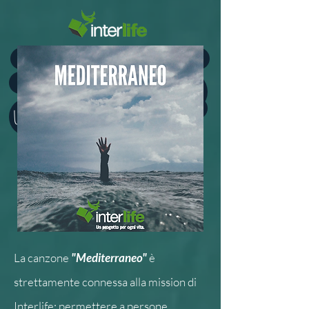
Home
Il progetto
l'ep
secret face
les jeux sont faits
English
Un'altra possibilità
dona ora
La canzone
"Mediterraneo"
è
strettamente connessa alla mission di
Interlife: permettere a persone