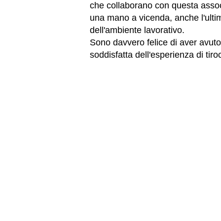
che collaborano con questa associ
una mano a vicenda, anche l'ultimo 
dell'ambiente lavorativo.
Sono davvero felice di aver avuto
soddisfatta dell'esperienza di tiroc
CONTATTI
E-mail:
info@interlife.it
Numero verde:
800.964.062
IBAN:
IT59N0501801600000011502119 -
Il tuo
5x1000
a Interlife ETS C.F.
07
Via Pastrengo, 14, 20159, Milano 