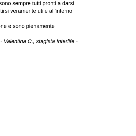
ono sempre tutti pronti a darsi
irsi veramente utile all'interno
zione e sono pienamente
- Valentina C., stagista Interlife -
SOSTIENICI
DONA ORA
I REGALI SOLIDALI DI INTERLIFE
5X1000
SEI UN'AZIENDA?
GARE e AFFIDI