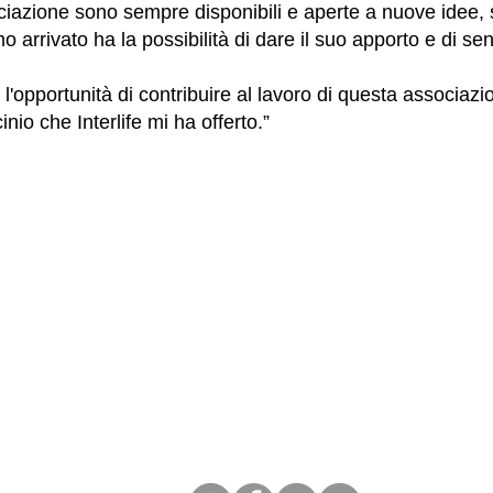
azione sono sempre disponibili e aperte a nuove idee, s
arrivato ha la possibilità di dare il suo apporto e di sent
 l'opportunità di contribuire al lavoro di questa associa
inio che Interlife mi ha offerto.”
 Beneficiario Interlife Onlus
988580960
(MI)