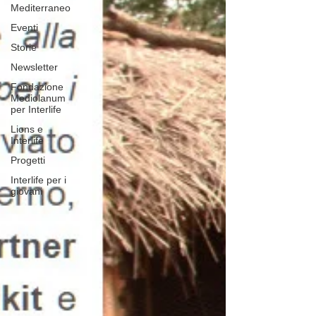
Mediterraneo
Eventi
Storie
Newsletter
Fondazione
Mediolanum
per Interlife
Lions e
Interlife
Progetti
Interlife per i
giovani