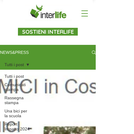
SOSTIENI INTERLIFE
NEWS&PRESS
Tutti i post
Tutti i post
Comunicati
stampa
Rassegna
stampa
Una bici per
la scuola
Report
Impatto 2024