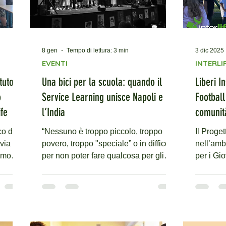
8 gen
Tempo di lettura: 3 min
3 dic 2025
EVENTI
INTERLIF
ituto
Una bici per la scuola: quando il
Liberi I
o
Service Learning unisce Napoli e
Football
ife
l’India
comunit
co di
“Nessuno è troppo piccolo, troppo
Il Progetto Liberi Insieme, nato
via
povero, troppo "speciale” o in difficoltà
nell’ambito del Pro
rimo
per non poter fare qualcosa per gli
per i Gi
altri .” È da questa frase di Maria
anche at
i
Nieves Tapia che nasce il percorso
al centro
educativo di una scuola primaria della
partecip
di
provincia di Napoli, capace di
presso il Cir
erlife
attraversare confini geografici e
Roma, si è sv