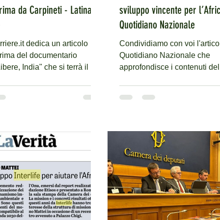
rima da Carpineti - Latina
sviluppo vincente per l’Afri
e
Quotidiano Nazionale
riere.it dedica un articolo
Condividiamo con voi l'artico
prima del documentario
Quotidiano Nazionale che
bere, India" che si terrà il 12
approfondisce i contenuti del
Il documentario di...
presentazione di Giovedì 11 
alla...