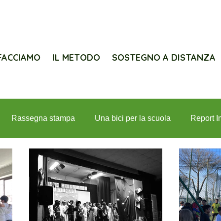
FACCIAMO
IL METODO
SOSTEGNO A DISTANZA
Rassegna stampa
Una bici per la scuola
Report I
iolanum per Interlife
Lions e Interlife
Progetti
In