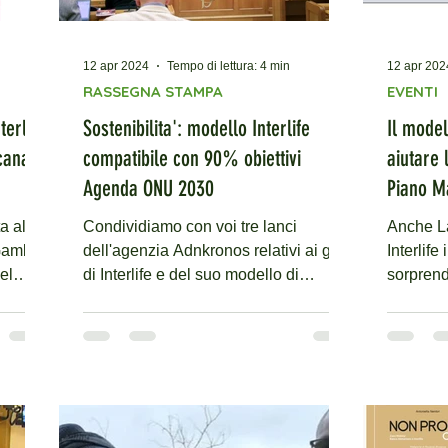
12 apr 2024
Tempo di lettura: 4 min
12 apr 202
RASSEGNA STAMPA
EVENTI
terlife
Sostenibilita': modello Interlife
Il model
cana -
compatibile con 90% obiettivi
aiutare 
Agenda ONU 2030
Piano Ma
a alla
Condividiamo con voi tre lanci
Anche La
 Gambini
dell'agenzia Adnkronos relativi ai goal
Interlife 
el
di Interlife e del suo modello di
sorprend
sviluppo Toolkit nell'ambito...
increment