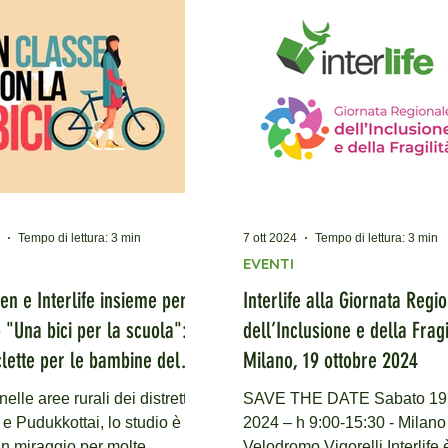
 Cup – Lo Sport che Unisce ,
andiamoinbici.it/show/pranzo
o di calcio a 5 che ha
e-solidale Un appuntamento
o ragazze e ragazzi delle
unisce la gioia di stare insie
medie. Un appuntamento nato
desiderio di fare la differenza. Duran
rio, patrocinato dalla
l’evento , dedicato anche al 
Lazio e dal
dei soci che in 23
Tempo di lettura: 3 min
7 ott 2024
Tempo di lettura: 3 min
EVENTI
en e Interlife insieme per il
Interlife alla Giornata Regi
 "Una bici per la scuola":
dell’Inclusione e della Fragi
clette per le bambine del
Milano, 19 ottobre 2024
adu
 nelle aree rurali dei distretti di
SAVE THE DATE Sabato 19 
 e Pudukkottai, lo studio è
2024 – h 9:00-15:30 - Milano
n miraggio per molte
Velodromo Vigorelli Interlife 