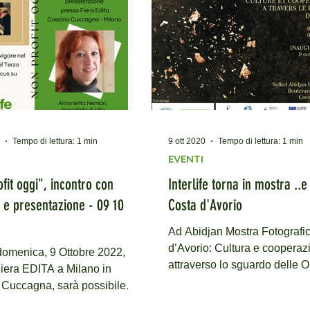
Tempo di lettura: 1 min
9 ott 2020
Tempo di lettura: 1 min
EVENTI
fit oggi", incontro con
Interlife torna in mostra ..e
e e presentazione - 09 10
Costa d'Avorio
Ad Abidjan Mostra Fotografi
d’Avorio: Cultura e cooperaz
omenica, 9 Ottobre 2022,
attraverso lo sguardo delle 
iera EDITA a Milano in
9 ottobre al 9 novembre 2020.
Cuccagna, sarà possibile
e Antonietta Nembri, storica...