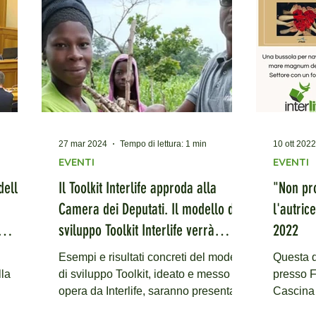
27 mar 2024
Tempo di lettura: 1 min
10 ott 2022
EVENTI
EVENTI
dello
Il Toolkit Interlife approda alla
"Non pro
Camera dei Deputati. Il modello di
l'autric
sviluppo Toolkit Interlife verrà
2022
Mattei
presentato come modello vincente
Esempi e risultati concreti del modello
Questa d
utati -
per lo sviluppo del continente
di sviluppo Toolkit, ideato e messo in
presso F
africano.
opera da Interlife, saranno presentati
Cascina 
mpatto
Giovedì 11 aprile...
incontrar