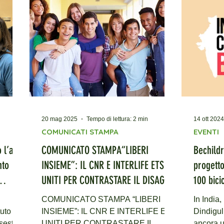
i fondi
culturali, arrivando a connettere una
Football
scuola italiana con le bambine delle
un torne
zione
aree rurali dell’India del Sud. Il
coinvolt
progetto “Una bici per la scuola” di
scuole 
onella
Interlife è diventato, per il I Circolo
dal territo
Didat
Regione 
20 mag 2025
Tempo di lettura: 2 min
14 ott 2024
COMUNICATI STAMPA
EVENTI
 l’arte
COMUNICATO STAMPA“LIBERI
Bechildr
nto
INSIEME”: IL CNR E INTERLIFE ETS
progetto
UNITI PER CONTRASTARE IL DISAGIO
100 bici
GIOVANILE
Tamil N
COMUNICATO STAMPA “LIBERI
In India,
tuto
INSIEME”: IL CNR E INTERLIFE ETS
Dindigul
 sesta
UNITI PER CONTRASTARE IL
ancora u