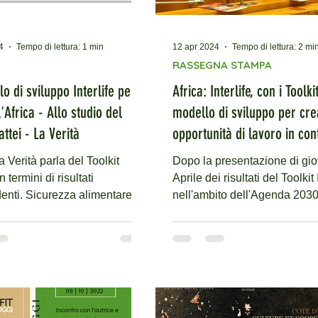
4
Tempo di lettura: 1 min
12 apr 2024
Tempo di lettura: 2 mi
RASSEGNA STAMPA
lo di sviluppo Interlife per
Africa: Interlife, con i Toolki
l'Africa - Allo studio del
modello di sviluppo per cr
ttei - La Verità
opportunità di lavoro in cont
estrema povertà e vulnerabil
 Verità parla del Toolkit
Dopo la presentazione di gio
Agenzia d'informazione
in termini di risultati
Aprile dei risultati del Toolkit 
enti. Sicurezza alimentare,
nell'ambito dell'Agenda 2030
o reddituale per le...
Nazioni Unite,...