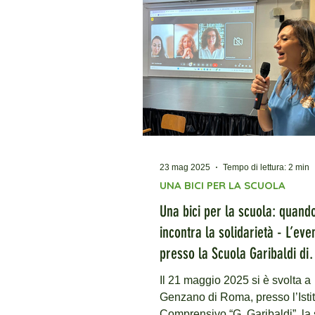
e realizzato con il contributo de
8xmille dell’Unione Buddhista
Italiana. Continuità e partecipa
nelle aule L'incontro ha visto la
partecipazione dell'autrice Ant
Mei, che già nel 2025
23 mag 2025
Tempo di lettura: 2 min
UNA BICI PER LA SCUOLA
Una bici per la scuola: quando
incontra la solidarietà - L’eve
presso la Scuola Garibaldi di
Genzano
Il 21 maggio 2025 si è svolta a
Genzano di Roma, presso l’Isti
Comprensivo “G. Garibaldi”, la