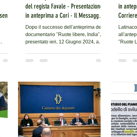
del regista Favale - Presentazione
in antep
senta
in anteprima a Cori - Il Messaggero
Corrier
ife per
- Latina
Dopo il successo dell'anteprima del
Latinacor
documentario "Ruote libere, India",
all'ante
presentato ieri, 12 Giugno 2024, a
"Ruote Li
Cori, Il Messaggero di Latina...
Giugno. 