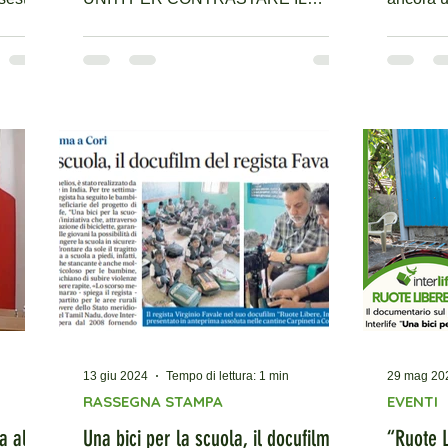
te
DISAGIO GIOVANILE Presentazione
bambine.
ento
ufficiale nell'ambito di un evento
a
patrocinato dalla Regione Lazio Il
iù
Consiglio Nazionale delle Ricerche
nto di
(CNR) e Interlife ETS, con il
patrocinio della Regione Lazio,
 un
presenta il progetto “Liberi insieme”,
 volta
iniziativa dedicata ai ragazzi delle
rio è
scuole medie e del biennio delle
el PTOF
superiori che affronta il disagio
giovanile attraverso percorsi di educ
13 giu 2024
Tempo di lettura: 1 min
29 mag 20
RASSEGNA STAMPA
EVENTI
a alla
Una bici per la scuola, il docufilm
“Ruote L