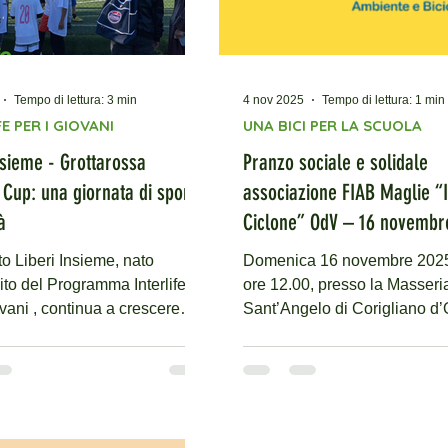
Tempo di lettura: 3 min
4 nov 2025
Tempo di lettura: 1 min
E PER I GIOVANI
UNA BICI PER LA SCUOLA
nsieme - Grottarossa
Pranzo sociale e solidale
 Cup: una giornata di sport e
associazione FIAB Maglie “I
à
Ciclone” OdV – 16 novembre 2025 -
La solidarietà viaggia su du
Domenica 16 novembre 2025,
gramma Interlife
ore 12.00, presso la Masseri
ovani , continua a crescere
Sant’Angelo di Corigliano d’
traverso attività che mettono
(LE), l’associazione FIAB Mag
 relazione, socialità e
Ciclone” OdV organizza il tr
azione . Il 29 novembre,
Pranzo sociale e solidale, q
colo Sportivo La Mirage di
dedicato a sostenere il nostr
olta la Grottarossa
“Una Bici per la Scuola”.