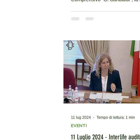
edizione della Giornata dell’Ar
Contemporanea , un appuntam
ormai atteso che quest’anno h
assunto un significato ancora p
profondo grazie al coinvolgime
Interlife e del progetto “Una bici per la
scuola” . Un progetto didattico,
ponte con il mondo Per la prima
nel Lazio , un progetto umanita
stato integrato ufficialmente n
(Piano Trienna
11 lug 2024
Tempo di lettura: 1 min
EVENTI
11 Luglio 2024 - Interlife audit