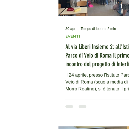
30 apr
Tempo di lettura: 2 min
EVENTI
Al via Liberi Insieme 2: all’Ist
Parco di Veio di Roma il prim
incontro del progetto di Interl
Il 24 aprile, presso l'Istituto Par
Veio di Roma (scuola media di 
Morro Reatino), si è tenuto il p
incontro di "Liberi insieme 2-
Costruiamo ponti", il progetto d
contrasto al disagio giovanile
promosso dall'organizzazione 
cooperazione internazionale Int