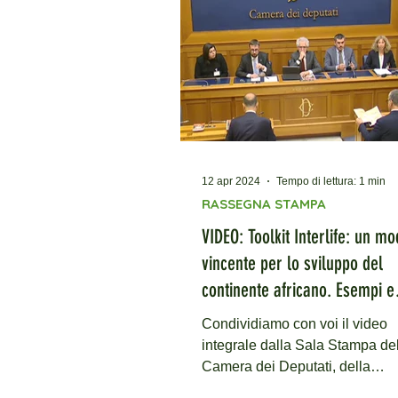
12 apr 2024
Tempo di lettura: 1 min
RASSEGNA STAMPA
VIDEO: Toolkit Interlife: un mo
vincente per lo sviluppo del
continente africano. Esempi e
risultati concreti per il Piano 
Condividiamo con voi il video
- Sala stampa Camera dei Dep
integrale dalla Sala Stampa della
11 04 2024
Camera dei Deputati, della
presentazione dei risultati di i