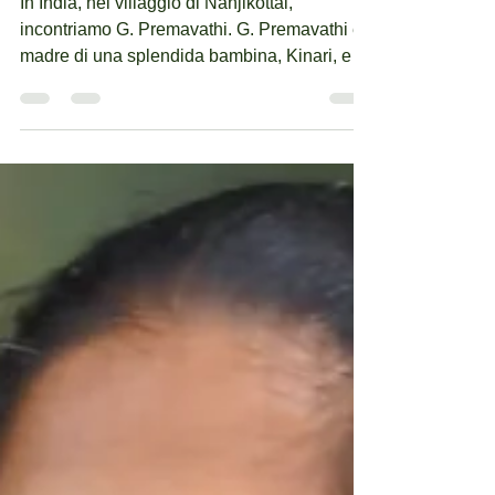
25 nov 2023
Tempo di lettura: 2 min
Il Toolkit Interlife rompe le catene della
violenza. La storia di Premavathi
In India, nel villaggio di Nanjikottai,
incontriamo G. Premavathi. G. Premavathi è
madre di una splendida bambina, Kinari, e ci
racconta...