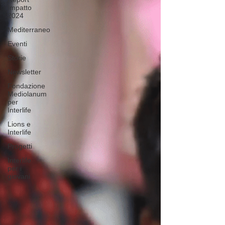
Impatto
2024
Mediterraneo
Eventi
Storie
Newsletter
Fondazione
Mediolanum
per
Interlife
Lions e
Interlife
Progetti
Interlife
per i
giovani