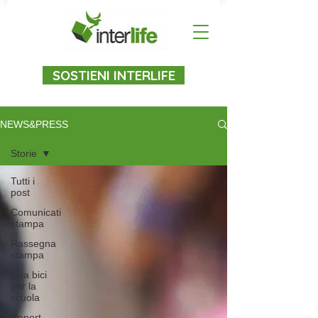
SOSTIENI INTERLIFE
NEWS&PRESS
Storie
Tutti i
post
Comunicati
stampa
Rassegna
stampa
Una bici
per la
scuola
Report