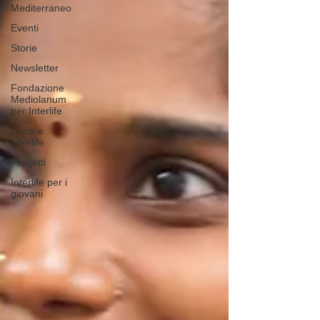
Mediterraneo
Eventi
Storie
Newsletter
Fondazione
Mediolanum
per Interlife
Lions e
Interlife
Progetti
Interlife per i
giovani