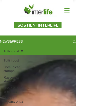
SOSTIENI INTERLIFE
NEWS&PRESS
Tutti i post
Tutti i post
Comunicati
stampa
Rassegna
stampa
Una bici per
la scuola
Report
Impatto 2024