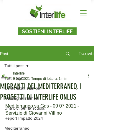
SOSTIENI INTERLIFE
Iscriviti
Post
Tutti i post
Interlife
Tutti i post
9 lug 2021
Tempo di lettura: 1 min
MIGRANTI DEL MEDITERRANEO, I
Comunicati stampa
PROGETTI DI INTERLIFE ONLUS
Rassegna stampa
Mediterraneo su Gds - 09 07 2021 - 
Una bici per la scuola
Servizio di Giovanni Villino
Report Impatto 2024
Mediterraneo