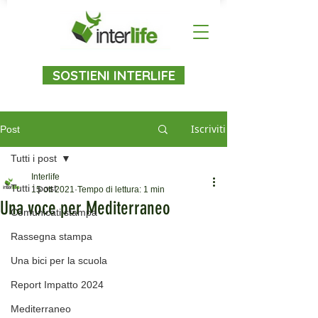
SOSTIENI INTERLIFE
Iscriviti
Post
Tutti i post
Interlife
Tutti i post
15 ott 2021
Tempo di lettura: 1 min
Una voce per Mediterraneo
Comunicati stampa
Rassegna stampa
Una bici per la scuola
Report Impatto 2024
Mediterraneo