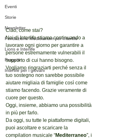
Eventi
Storie
Newsletter
Ciao, come stai? 
Noi di Interlife stiamo continuando a 
Fondazione Mediolanum per Interlife
lavorare ogni giorno per garantire a 
Lions e Interlife
persone estremamente vulnerabili il 
Progetti
supporto di cui hanno bisogno.
Vogliamo ringraziarti perché senza il 
Interlife per i giovani
tuo sostegno non sarebbe possibile 
aiutare migliaia di famiglie così come 
stiamo facendo. Grazie veramente di 
cuore per questo.
Oggi, insieme, abbiamo una possibilità 
in più per farlo.
Da oggi, su tutte le piattaforme digitali, 
puoi ascoltare e scaricare la 
compilation musicale “
Mediterraneo
”, i 