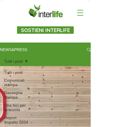
SOSTIENI INTERLIFE
NEWS&PRESS
Tutti i post
Tutti i post
Comunicati
stampa
Rassegna
stampa
Una bici per
la scuola
Report
Impatto 2024