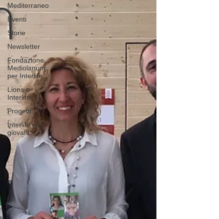
Mediterraneo
Eventi
Storie
Newsletter
Fondazione
Mediolanum
per Interlife
Lions e
Interlife
Progetti
Interlife per i
giovani