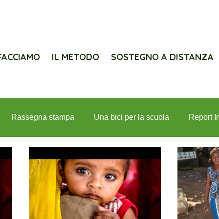
FACCIAMO
IL METODO
SOSTEGNO A DISTANZA
Rassegna stampa
Una bici per la scuola
Report I
iolanum per Interlife
Lions e Interlife
Progetti
In