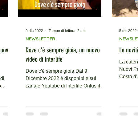
9 dic 2022
Tempo di lettura: 2 min
5 dic 2022
NEWSLETTER
NEWSLE
nuovo
Dove c'è sempre gioia, un nuovo
Le novit
video di Interlife
La caten
Nuovi Pas
Dove c'è sempre gioia Dal 9
Costa d’
di
Dicembre 2022 è disponibile sul
solidarie
o
canale Youtube di Interlife Onlus il
video del brano “Dove c’è sempre
gioia” Milano, 09 12 2022 Questa
produzione è frutto dell’impegno dello
staff di Interlife e accompagna un
brano emozionante e poetico scritto e
cantato da Giorgia Gambini,
Presidente di Interlife con la