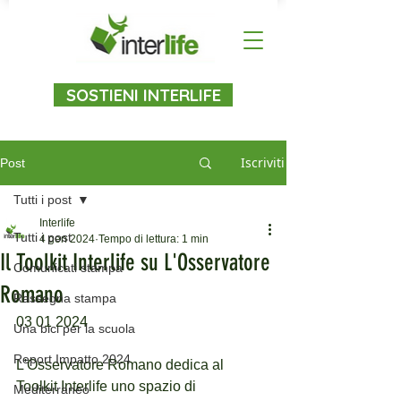
SOSTIENI INTERLIFE
Iscriviti
Post
Tutti i post
Interlife
Tutti i post
4 gen 2024
Tempo di lettura: 1 min
Il Toolkit Interlife su L'Osservatore
Comunicati stampa
Romano
Rassegna stampa
03 01 2024
Una bici per la scuola
Report Impatto 2024
L'Osservatore Romano dedica al 
Toolkit Interlife uno spazio di 
Mediterraneo