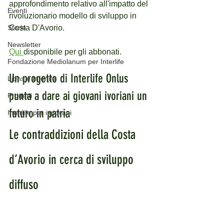
approfondimento relativo all'impatto del 
Eventi
rivoluzionario modello di sviluppo in 
Storie
Costa D'Avorio.
Newsletter
Qui 
disponibile per gli abbonati.
Fondazione Mediolanum per Interlife
Un progetto di Interlife Onlus 
Lions e Interlife
punta a dare ai giovani ivoriani un 
Progetti
futuro in patria
Interlife per i giovani
Le contraddizioni della Costa 
d’Avorio in cerca di sviluppo 
diffuso