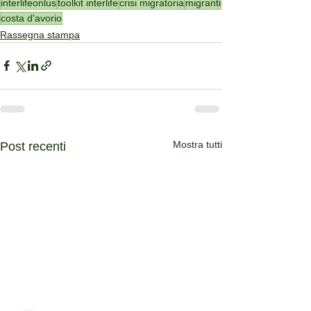
interlifeonlus
toolkit interlife
crisi migratoria
migranti
costa d'avorio
Rassegna stampa
Mostra tutti
Post recenti