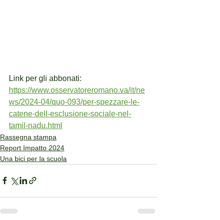
Link per gli abbonati: 
https://www.osservatoreromano.va/it/ne
ws/2024-04/quo-093/per-spezzare-le-
catene-dell-esclusione-sociale-nel-
tamil-nadu.html
Rassegna stampa
Report Impatto 2024
Una bici per la scuola