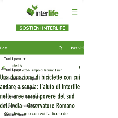
SOSTIENI INTERLIFE
Iscriviti
Post
Tutti i post
Interlife
Tutti i post
24 apr 2024
Tempo di lettura: 1 min
Una donazione di biciclette con cui
Comunicati stampa
andare a scuola: l’aiuto di Interlife
Rassegna stampa
nelle aree rurali povere del sud
Una bici per la scuola
dell’India - Osservatore Romano
Report Impatto 2024
Condividiamo con voi l'articolo de 
Mediterraneo