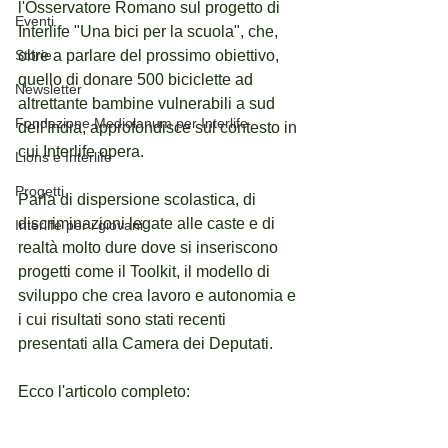
l'Osservatore Romano sul progetto di 
Eventi
Interlife "Una bici per la scuola", che, 
Storie
oltre a parlare del prossimo obiettivo, 
quello di donare 500 biciclette ad 
Newsletter
altrettante bambine vulnerabili a sud 
Fondazione Mediolanum per Interlife
dell'India, approfondisce sul contesto in 
cui Interlife opera. 
Lions e Interlife
Progetti
Parla di dispersione scolastica, di 
discriminazioni legate alle caste e di 
Interlife per i giovani
realtà molto dure dove si inseriscono 
progetti come il Toolkit, il modello di 
sviluppo che crea lavoro e autonomia e 
i cui risultati sono stati recenti 
presentati alla Camera dei Deputati. 
Ecco l'articolo completo: 