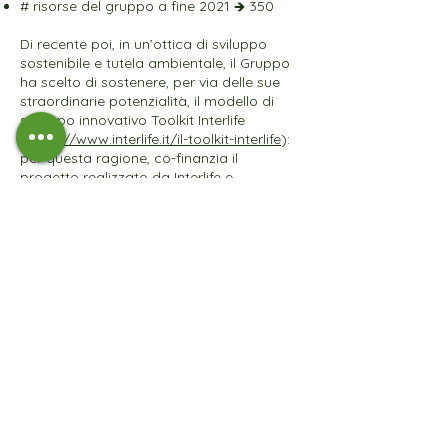
# risorse del gruppo a fine 2021 🡺 350
Di recente poi, in un’ottica di sviluppo
sostenibile e tutela ambientale, il Gruppo
ha scelto di sostenere, per via delle sue
straordinarie potenzialità, il modello di
sviluppo innovativo Toolkit Interlife
(
https://www.interlife.it/il-toolkit-interlife
):
per questa ragione, co-finanzia il
progetto realizzato da Interlife e
sostenuto dalla Presidenza del Consiglio
dei Ministri italiano: Iniziativa per la
sicurezza alimentare per bambine e
famiglie vulnerabili in Tamil Nadu - India.
Tale scelta non è stata casuale, si è
intercettato e scelto di aderire al grande
valore innovativo del modello Toolkit che,
abbandonando dinamiche puramente
assistenzialistiche, punta ad un reale,
concreto e duraturo sviluppo economico
e sociale.
Il Toolkit Interlife è un programma a 360°
che offre istruzione, formazione