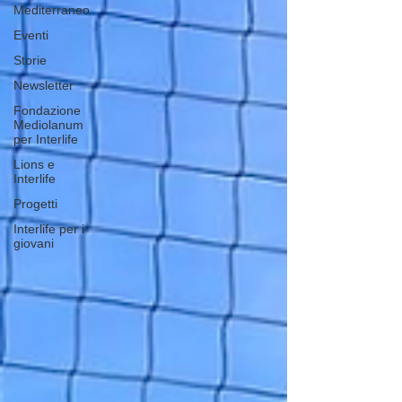
Mediterraneo
Eventi
Storie
Newsletter
Fondazione
Mediolanum
per Interlife
Lions e
Interlife
Progetti
Interlife per i
giovani