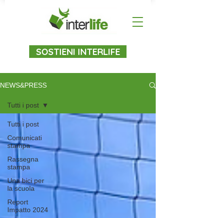
SOSTIENI INTERLIFE
NEWS&PRESS
Tutti i post
Tutti i post
Comunicati
stampa
Rassegna
stampa
Una bici per
la scuola
Report
Impatto 2024