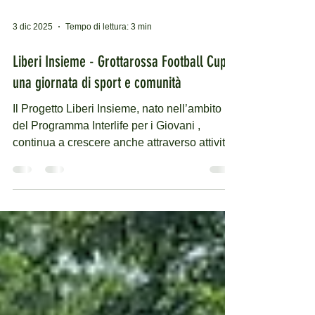
3 dic 2025
Tempo di lettura: 3 min
Liberi Insieme - Grottarossa Football Cup:
una giornata di sport e comunità
Il Progetto Liberi Insieme, nato nell’ambito
del Programma Interlife per i Giovani ,
continua a crescere anche attraverso attività
che mettono al centro relazione, socialità e
partecipazione . Il 29 novembre, presso il
Circolo Sportivo La Mirage di Roma, si è
svolta la Grottarossa Football Cup – Lo Sport
che Unisce , un torneo di calcio a 5 che ha
coinvolto ragazze e ragazzi delle scuole
medie. Un appuntamento nato dal territorio,
patrocinato dalla Regione Lazio e dal