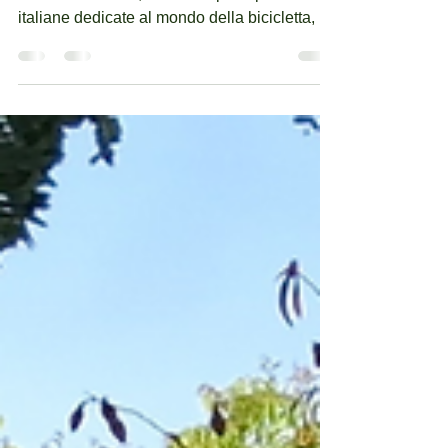
Rivista Bc - 05 11 2025
Siamo lieti di condividere con i nostri lettori
che la rivista BC , una delle principali testate
italiane dedicate al mondo della bicicletta, ha
pubblicato un approfondimento sul nostro
progetto Una Bici per la Scuola ,
dedicandogli sia un articolo completo sia un
richiamo nella sua newsletter periodica. Nel
loro racconto trovano spazio il valore del
progetto, l’impatto sulle bambine del Tamil
Nadu e il ruolo delle comunità coinvolte. Un
riconoscimento importante, che contrib