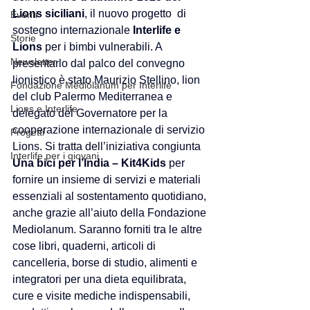
Lions siciliani
, il nuovo progetto  di 
Eventi
sostegno internazionale 
Interlife e 
Storie
Lions
 per i bimbi vulnerabili. A 
Newsletter
presentarlo dal palco del convegno 
lionistico è stato Maurizio Stellino, lion 
Fondazione Mediolanum per Interlife
del club Palermo Mediterranea e 
Lions e Interlife
delegato del Governatore per la 
cooperazione internazionale di servizio 
Progetti
Lions. Si tratta dell’iniziativa congiunta 
Interlife per i giovani
Una bici per l’India – Kit4Kids
 per 
fornire un insieme di servizi e materiali 
essenziali al sostentamento quotidiano, 
anche grazie all’aiuto della Fondazione 
Mediolanum. Saranno forniti tra le altre 
cose libri, quaderni, articoli di 
cancelleria, borse di studio, alimenti e 
integratori per una dieta equilibrata, 
cure e visite mediche indispensabili, 