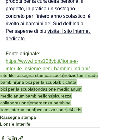
prodotti per la cura della persona. Il 
progetto, in pratica un sostegno 
concreto per l’intero anno scolastico, è 
rivolto ai bambini del Sud dell’India. 
Per saperne di più 
visita il sito Internet 
dedicato
.
Fonte originale: 
https://www.lions108yb.it/lions-e-
interlife-insieme-per-i-bambini-indiani/
interlife
rassegna stampa
scuola
notizie
tamil nadu
bambini
una bici per la scuola
bicicletta
bici per la scuola
fondazione mediolanum
mediolanum
bambine
lions
sicurezza
collaborazione
emergenza bambine
lions international
scolarizzazione
kit4kids
Rassegna stampa
Lions e Interlife