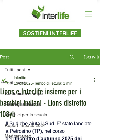
SOSTIENI INTERLIFE
Iscriviti
Post
Tutti i post
Interlife
Tutti i post
15 ott 2025
Tempo di lettura: 1 min
Lions e Interlife insieme per i
Comunicati stampa
bambini indiani - Lions distretto
Rassegna stampa
108yb
Una bici per la scuola
Il Sud che aiuta il Sud. E’ stato lanciato 
Report Impatto 2024
a Petrosino (TP), nel corso 
Mediterraneo
dell’
Incontro d’autunno 2025 dei 