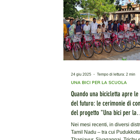
diritto allo studio, la sicurezza e
protezione dell’infanzia nel Tam
Nadu, una delle aree rurali più
vulnerabili dell’India. L'articolo
in luce una realtà complessa: n
distretti rurali indiani, le lu
24 giu 2025
Tempo di lettura: 2 min
UNA BICI PER LA SCUOLA
Quando una bicicletta apre le
del futuro: le cerimonie di c
del progetto "Una bici per la
scuola"
Nei mesi recenti, in diversi distr
Tamil Nadu – tra cui Pudukkotta
Thanjavur, Sivagangai, Trichy 