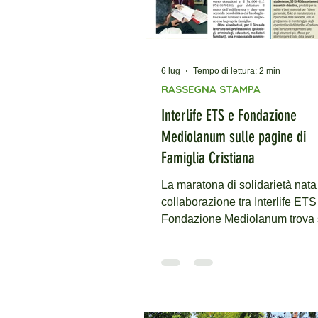
6 lug
Tempo di lettura: 2 min
RASSEGNA STAMPA
Interlife ETS e Fondazione
Mediolanum sulle pagine di
Famiglia Cristiana
La maratona di solidarietà nata
collaborazione tra Interlife ETS
Fondazione Mediolanum trova 
sulle pagine di Famiglia Cristi
L'autorevole rivista settimanale
dedicato un importante
approfondimento al progetto
congiunto finalizzato a garantire