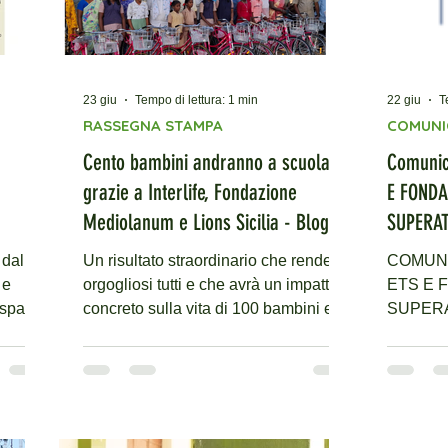
23 giu
Tempo di lettura: 1 min
22 giu
T
RASSEGNA STAMPA
COMUNI
Cento bambini andranno a scuola
Comunic
grazie a Interlife, Fondazione
E FOND
Mediolanum e Lions Sicilia - Blog
SUPERAT
Sicilia 22 06 2026
CAMPAG
 dalla
Un risultato straordinario che rende
COMUNI
BAMBINI
 e
orgogliosi tutti e che avrà un impatto
ETS E 
spazio
concreto sulla vita di 100 bambini e
SUPERA
ana.
bambine. Si è conclusa con il
CAMPAG
 ha
superamento dell’obiettivo prefissato
BAMBINI
la campagna di raccolta fondi
10.000 e
promossa da Interlife ETS in
diventer
 il
collaborazione con Fondazione
raddoppi