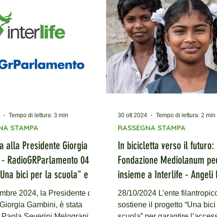
 sosterranno
lion del club Palermo Medite
one e la protezione di oltre 100
delegato del Governatore per
ei villaggi rurali dell'India
cooperazione internazionale 
ale. Milano, 22 giugno 2026
servizio Lions. Si tratta dell’i
onclusa con il superamento
congiunta Una bici per l’Indi
ettivo prefissato la campagna
Kit4Kids per for
t
Tempo di lettura: 3 min
30 ott 2024
Tempo di lettura: 2 min
NA STAMPA
RASSEGNA STAMPA
ta alla Presidente Giorgia
In bicicletta verso il futuro:
11
Fondazione Mediolanum pe
Una bici per la scuola" e il
insieme a Interlife - Angeli
di sviluppo Toolkit Interlife
embre 2024, la Presidente di
28/10/2024 L’ente filantropic
uturo sostenibile
, Giorgia Gambini, è stata
sostiene il progetto “Una bici
i Paola Severini Melograni su
scuola” per garantire l’acces