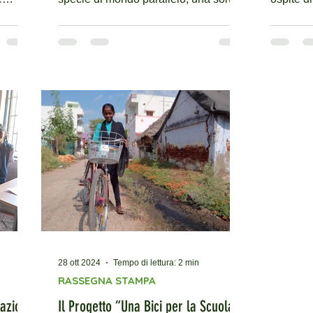
ebrato
di film nel quale non riusciamo a
Rai Gr P
o "
calarci come si fa nella realtà. Un
programm
a serie
mondo che guardiamo come distante
- Terzo s
te le
e non riusciamo, spesso, a percepire
una nuova p
enienti
come reale. In questo mondo ci sono
da "Una bici
icevuto
ci sono ragazzine che non riescono a
tante imp
la
studiare, pur avendone voglia e
l'organi
capacità, perché la scuola dista
giorno i
ita La
chilometri da casa e, non appena
estremam
e dal
entrate nell’età della pubertà, non
Gambini 
essendoci trasporti,
28 ott 2024
Tempo di lettura: 2 min
RASSEGNA STAMPA
dazione
Il Progetto “Una Bici per la Scuola”