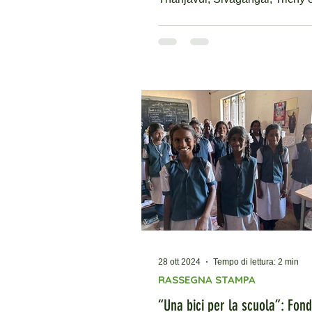
Dindigu l – Interlife ETS ha cel
un’importante tappa del progett
Una bici per la scuola ", con un
di cerimonie di consegna duran
quali centinaia di bambine prov
da contesti vulnerabili hanno r
una bicicletta per raggiungere 
scuola in sicurezza. Un gesto
concreto, un’occasione di cresc
scelta di donare biciclette nasc
bis
28 ott 2024
Tempo di lettura: 2 min
RASSEGNA STAMPA
“Una bici per la scuola”: Fon