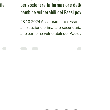
ife -
per sostenere la formazione delle
bambine vulnerabili dei Paesi poveri
del Mondo. Grazie a Fondazione
28 10 2024 Assicurare l’accesso
Mediolanum - Farodiroma.it
all’istruzione primaria e secondaria
alle bambine vulnerabili dei Paesi
..
poveri del Mondo, in linea con...
 Beneficiario Interlife Onlus
988580960
(MI)