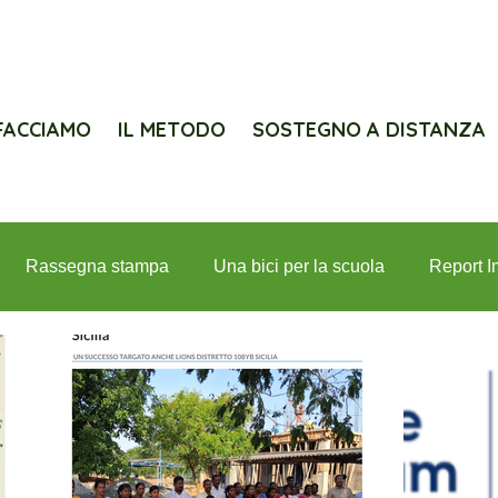
FACCIAMO
IL METODO
SOSTEGNO A DISTANZA
Rassegna stampa
Una bici per la scuola
Report I
iolanum per Interlife
Lions e Interlife
Progetti
In