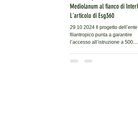
Mediolanum al fianco di Interl
L'articolo di Esg360
29 10 2024 Il progetto dell’ente
filantropico punta a garantire
l’accesso all’istruzione a 500
bambine vulnerabili in India. La.
CONTATTI
E-mail:
info@interlife.it
Numero verde:
800.964.062
IBAN:
IT59N0501801600000011502119 -
Il tuo
5x1000
a Interlife ETS C.F.
07
Via Pastrengo, 14, 20159, Milano 