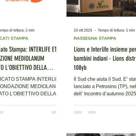
empo di lettura: 2 min
15 ott 2025
Tempo di lettura: 1 min
CATI STAMPA
RASSEGNA STAMPA
ato Stampa: INTERLIFE ETS
Lions e Interlife insieme per
AZIONE MEDIOLANUM
bambini indiani - Lions distr
O L'OBIETTIVO DELLA
108yb
NA A SOSTEGNO DEI
CATO STAMPA INTERLIFE
Il Sud che aiuta il Sud. E’ sta
 DEL TAMIL NADU
FONDAZIONE MEDIOLANUM
lanciato a Petrosino (TP), ne
TO L'OBIETTIVO DELLA
dell’ Incontro d’autunno 2025
NA A SOSTEGNO DEI
Lions siciliani , il nuovo proget
 DEL TAMIL NADU Oltre
sostegno internazionale Interl
uro raccolti dai donatori, che
Lions per i bimbi vulnerabili. A
anno più di 20.000 grazie al
presentarlo dal palco del c
o garantito da Fondazione
lionistico è stato Maurizio Ste