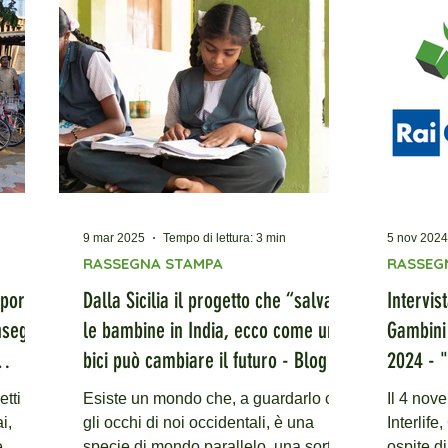
 la
Mediolanum per contrastare
Mediolanum. I fondi
il
l’abbandono scolastico precoce e
l'istruzi
garantire il diritto allo studio ai
bambini n
 mette
bambini più vulnerabili del Tamil
meridion
ei
Nadu, in India. La raccolta prevedeva
– Si è c
il raddoppio di ogni euro donato fino a
dell'obi
un
di raccol
9 mar 2025
Tempo di lettura: 3 min
5 nov 2024
RASSEGNA STAMPA
RASSEG
 porte
Dalla Sicilia il progetto che “salva”
Intervis
onsegna
le bambine in India, ecco come una
Gambini - RadioGRParlamento 04 
bici può cambiare il futuro - Blog
2024 - "
Sicilia 09/03/2025
modello 
etti del
Esiste un mondo che, a guardarlo con
Il 4 nov
per un f
i,
gli occhi di noi occidentali, è una
Interlife
e
specie di mondo parallelo, una sorta
ospite d