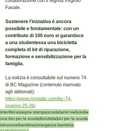
collaborazione con il regista Virginio 
Favale.
Sostenere l’iniziativa è ancora 
possibile e fondamentale: con un 
contributo di 100 euro si garantisce 
a una studentessa una bicicletta 
completa di kit di riparazione, 
formazione e sensibilizzazione per la 
famiglia.
La notizia è consultabile sul numero 74 
di BC Magazine (contenuto riservato 
agli abbonati): 
https://www.rivistabc.com/bc-74-
inverno-25-26/
interlife
rassegna stampa
scuola
tamil nadu
india
una bici per la scuola
bicicletta
bici per la scuola
istruzione
bambine
emergenza bambine