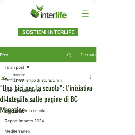
SOSTIENI INTERLIFE
Iscriviti
Post
Tutti i post
Interlife
Tutti i post
12 feb
Tempo di lettura: 1 min
"Una bici per la scuola": l'iniziativa
Comunicati stampa
di Interlife sulle pagine di BC
Rassegna stampa
Magazine
Una bici per la scuola
Report Impatto 2024
Mediterraneo