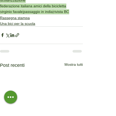
scolarizzazione
federazione italiana amici della bicicletta
virginio favale
passaggio in india
rivista BC
Rassegna stampa
Una bici per la scuola
Mostra tutti
Post recenti