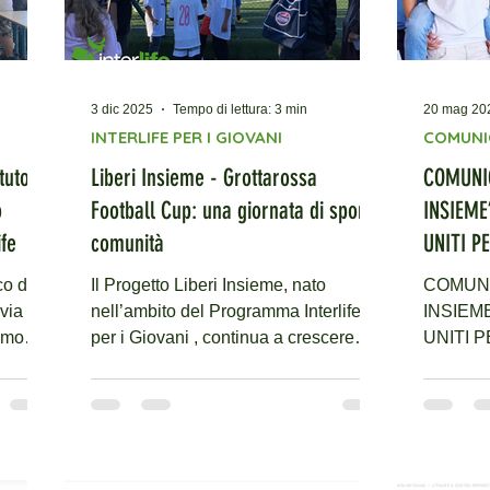
3 dic 2025
Tempo di lettura: 3 min
20 mag 20
INTERLIFE PER I GIOVANI
COMUNI
ituto
Liberi Insieme - Grottarossa
COMUNI
o
Football Cup: una giornata di sport e
INSIEME
ife
comunità
UNITI P
GIOVANI
co di
Il Progetto Liberi Insieme, nato
COMUNICA
via
nell’ambito del Programma Interlife
INSIEME
rimo
per i Giovani , continua a crescere
UNITI 
anche attraverso attività che mettono
DISAGIO GIO
i
al centro relazione, socialità e
ufficiale
partecipazione . Il 29 novembre,
patrocina
di
presso il Circolo Sportivo La Mirage di
Consigli
erlife
Roma, si è svolta la Grottarossa
(CNR) e 