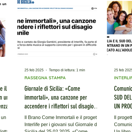
i fondi
Football Cup – Lo Sport che Unisce ,
patrocinio
un torneo di calcio a 5 che ha
presenta 
zione
coinvolto ragazze e ragazzi delle
iniziativ
scuole medie. Un appuntamento nato
scuole m
onella
dal territorio, patrocinato dalla
superiori
Regione Lazio e dal
25 feb 2025
Tempo di lettura: 1 min
25 feb 202
RASSEGNA STAMPA
INTERLIF
e il
Giornale di Sicilia: «Come
Comunica
n un
immortali», una canzone per
SUD DEL
enza
accendere i riflettori sul disagio
UN PRO
giovanile
ALL’AD
 un
Il Brano Come Immortali e il progetto
Il proget
Interlife per i giovani sul Giornale di
Comunicare il
lotta al
Sicilia del 25 02 2025. «Come
Un libro