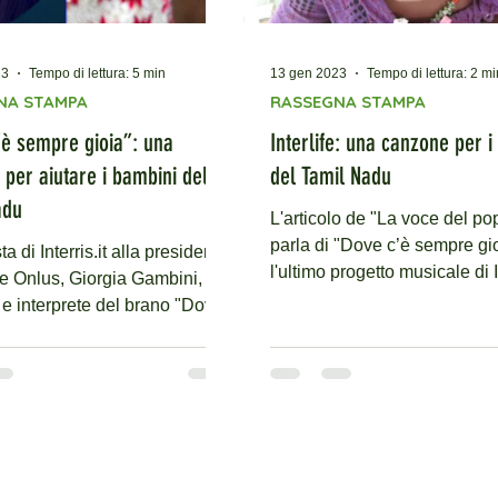
23
Tempo di lettura: 5 min
13 gen 2023
Tempo di lettura: 2 mi
NA STAMPA
RASSEGNA STAMPA
’è sempre gioia”: una
Interlife: una canzone per i
per aiutare i bambini del
del Tamil Nadu
adu
L'articolo de "La voce del po
parla di "Dove c’è sempre gio
sta di Interris.it alla presidente
l'ultimo progetto musicale di I
ife Onlus, Giorgia Gambini,
Onlus. Si intitola "Dove...
e e interprete del brano "Dove
re...
SOSTIENICI