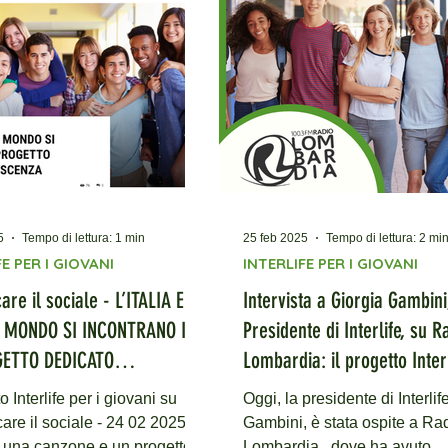
 della Regione Lazio,
il progetto “Liberi insieme”,
a dedicata ai ragazzi delle
edie e del biennio delle
 che affronta il disagio
giovanile attraverso percorsi di educ
5
Tempo di lettura: 1 min
25 feb 2025
Tempo di lettura: 2 mi
E PER I GIOVANI
INTERLIFE PER I GIOVANI
re il sociale - L’ITALIA E IL
Intervista a Giorgia Gambini
 MONDO SI INCONTRANO IN
Presidente di Interlife, su R
GETTO DEDICATO
Lombardia: il progetto Interl
OLESCENZA
giovani e il brano "Come I
to Interlife per i giovani su
Oggi, la presidente di Interlif
 sociale - 24 02 2025
Gambini, è stata ospite a Ra
, una canzone e un progetto
Lombardia , dove ha avuto