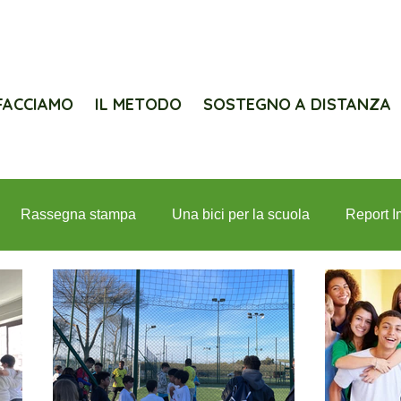
FACCIAMO
IL METODO
SOSTEGNO A DISTANZA
Rassegna stampa
Una bici per la scuola
Report I
iolanum per Interlife
Lions e Interlife
Progetti
In