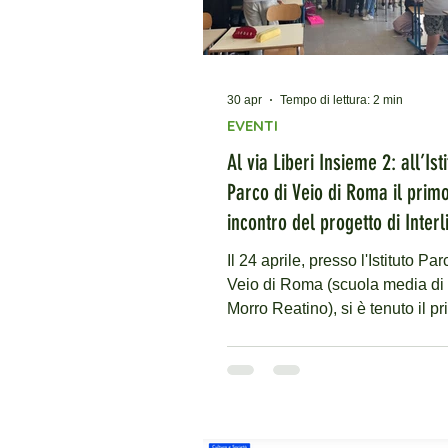
30 apr
Tempo di lettura: 2 min
EVENTI
Al via Liberi Insieme 2: all’Ist
Parco di Veio di Roma il prim
incontro del progetto di Interl
Il 24 aprile, presso l'Istituto Par
Veio di Roma (scuola media di 
Morro Reatino), si è tenuto il p
incontro di "Liberi insieme 2-
Costruiamo ponti", il progetto d
contrasto al disagio giovanile
promosso dall'organizzazione 
cooperazione internazionale Int