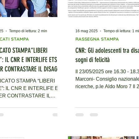
25
Tempo di lettura: 2 min
16 mag 2025
Tempo di lettura: 1 m
CATI STAMPA
RASSEGNA STAMPA
CATO STAMPA“LIBERI
CNR: Gli adolescenti tra dis
”: IL CNR E INTERLIFE ETS
sogni di felicità
ER CONTRASTARE IL DISAGIO
Il 23/05/2025 ore 16.30 - 18.
LE
Marconi- Consiglio nazionale
TO STAMPA “LIBERI
ricerche, p.le Aldo Moro 7 Il 23
”: IL CNR E INTERLIFE ETS
maggio, alle ore 16.30, press
PER CONTRASTARE IL
VANILE Presentazione
 nell'ambito di un evento
to dalla Regione Lazio Il
o Nazionale delle Ricerche
Interlife ETS, con il