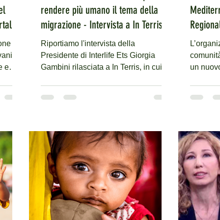
el
rendere più umano il tema della
Mediter
tali"
migrazione - Intervista a In Terris a
Regional
gio
Giorgia Gambini
one per
Riportiamo l'intervista della
L’organi
vani"
Presidente di Interlife Ets Giorgia
comunità
e e
Gambini rilasciata a In Terris, in cui
un nuovo
racconta la genesi e il...
votato all