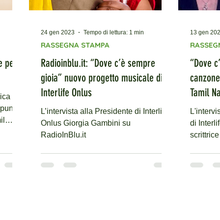
24 gen 2023
Tempo di lettura: 1 min
13 gen 20
RASSEGNA STAMPA
RASSEG
e per
Radioinblu.it: “Dove c’è sempre
“Dove c
gioia” nuovo progetto musicale di
canzone 
Interlife Onlus
Tamil N
sica per
 punta
L’intervista alla Presidente di Interlife
L'intervi
il
Onlus Giorgia Gambini su
di Interl
RadioInBlu.it
scrittric
c'è semp