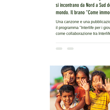
si incontrano da Nord a Sud d
mondo. Il brano "Come immor
di Interlife e un libro sul disa
Una canzone e una pubblicazi
giovanile
il programma "Interlife per i gio
come collaborazione tra Interlif
Bechildren