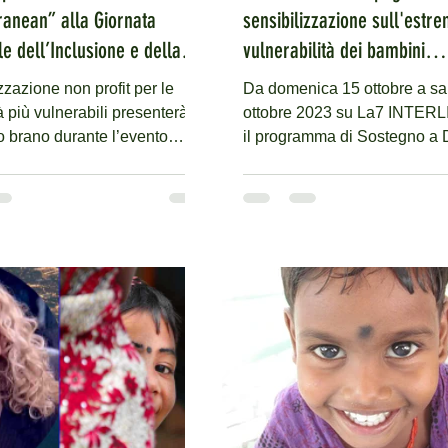
ranean” alla Giornata
sensibilizzazione sull'estr
e dell’Inclusione e della
vulnerabilità dei bambini
Fragilità - Billboard.it
“intoccabili"
zzazione non profit per le
Da domenica 15 ottobre a sa
 più vulnerabili presenterà
ottobre 2023 su La7 INTERLIFE, con
 brano durante l’evento
il programma di Sostegno a 
’inclusività. Interlife...
a 360°, dona a molti bambini.