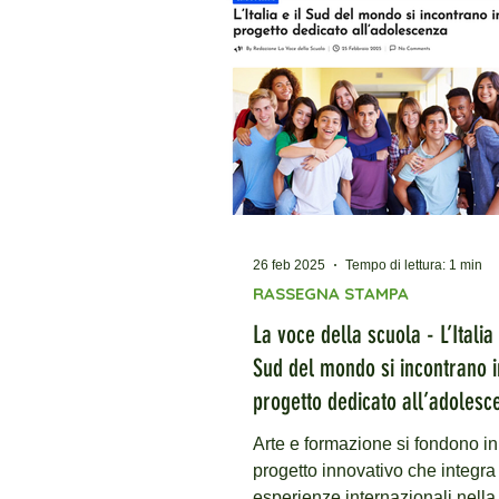
e realizzato con il contributo de
8xmille dell’Unione Buddhista
Italiana. Continuità e partecipa
nelle aule L'incontro ha visto la
partecipazione dell'autrice Ant
Mei, che già nel 2025
26 feb 2025
Tempo di lettura: 1 min
RASSEGNA STAMPA
La voce della scuola - L’Italia 
Sud del mondo si incontrano i
progetto dedicato all’adolesc
Arte e formazione si fondono in
progetto innovativo che integra
esperienze internazionali nella 